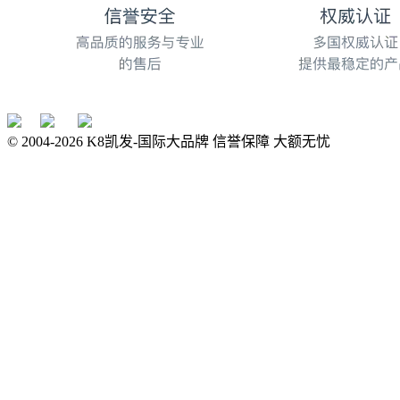
© 2004-
2026
K8凯发-国际大品牌 信誉保障 大额无忧